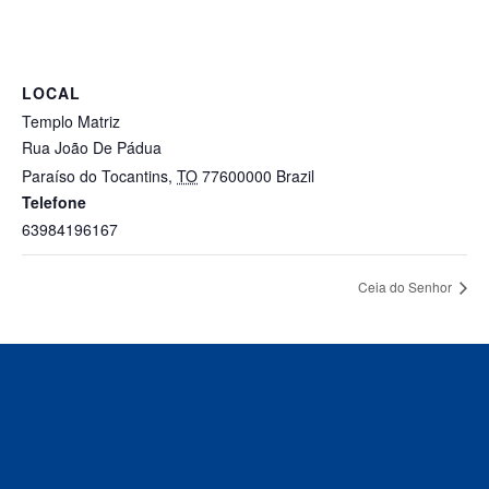
LOCAL
Templo Matriz
Rua João De Pádua
Paraíso do Tocantins
,
TO
77600000
Brazil
Telefone
63984196167
Ceia do Senhor