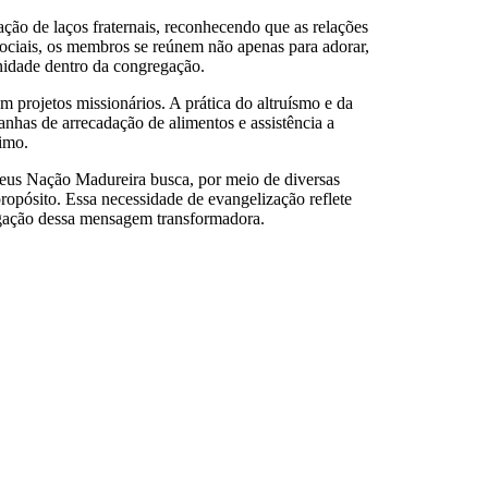
ção de laços fraternais, reconhecendo que as relações
 sociais, os membros se reúnem não apenas para adorar,
unidade dentro da congregação.
m projetos missionários. A prática do altruísmo e da
nhas de arrecadação de alimentos e assistência a
ximo.
Deus Nação Madureira busca, por meio de diversas
opósito. Essa necessidade de evangelização reflete
agação dessa mensagem transformadora.