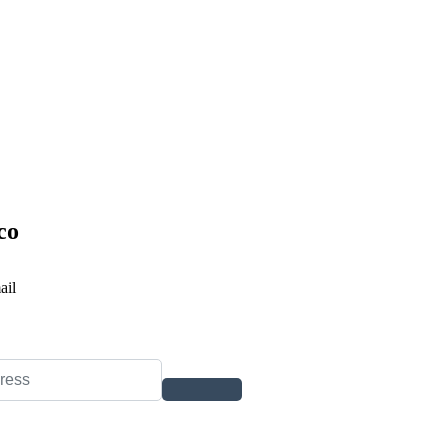
co
ail