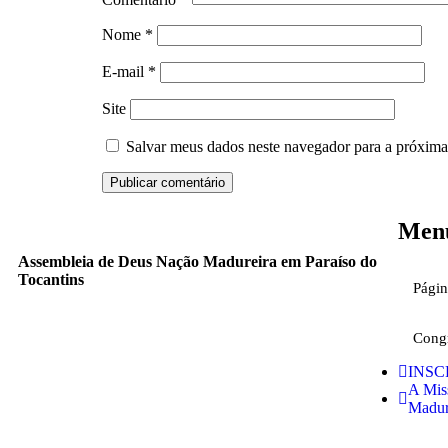
Nome
*
E-mail
*
Site
Salvar meus dados neste navegador para a próxima
Men
Assembleia de Deus Nação Madureira em Paraíso do
Tocantins
Págin
Cong
INSC
A Mis
Madur