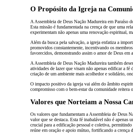
O Propósito da Igreja na Comun
A Assembleia de Deus Nação Madureira em Paraíso do T
Esta missão é fundamentada na crença de que uma relaçã
experimentam não apenas uma renovação espiritual, ma
Além da busca pela salvação, a igreja enfatiza a impor
promovidos constantemente, incentivando os membros a 
favorecidos, demonstrando assim o amor de Deus em a
A Assembleia de Deus Nação Madureira também desempe
atividades de lazer que visam não apenas edificar a fé
criação de um ambiente mais acolhedor e solidário, ond
O impacto positivo da igreja vai além do âmbito espiri
compromisso com o bem-estar da comunidade reitera o p
Valores que Norteiam a Nossa C
Os valores que fundamentam a Assembleia de Deus Naçã
valor que se destaca. Esta fé inabalável não é apenas 
crucial para a edificação pessoal e coletiva, permitind
reúne em oração e apoio mútuo, fortificando a crença 