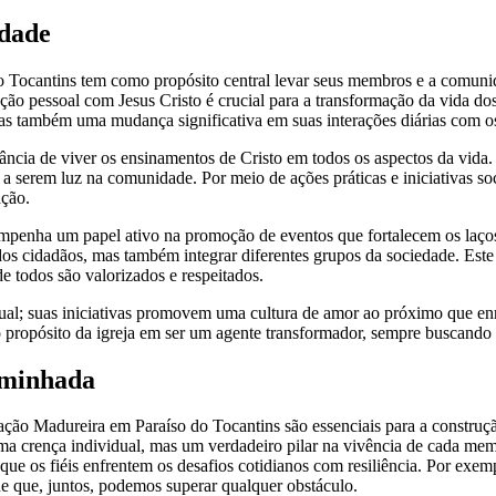
idade
ocantins tem como propósito central levar seus membros e a comunida
o pessoal com Jesus Cristo é crucial para a transformação da vida dos 
s também uma mudança significativa em suas interações diárias com o
tância de viver os ensinamentos de Cristo em todos os aspectos da vida
serem luz na comunidade. Por meio de ações práticas e iniciativas soci
ção.
nha um papel ativo na promoção de eventos que fortalecem os laços c
 dos cidadãos, mas também integrar diferentes grupos da sociedade. Est
e todos são valorizados e respeitados.
tual; suas iniciativas promovem uma cultura de amor ao próximo que enr
ropósito da igreja em ser um agente transformador, sempre buscando re
aminhada
o Madureira em Paraíso do Tocantins são essenciais para a construçã
uma crença individual, mas um verdadeiro pilar na vivência de cada mem
o que os fiéis enfrentem os desafios cotidianos com resiliência. Por exe
de que, juntos, podemos superar qualquer obstáculo.